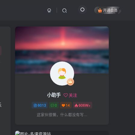
开通会员
搜索
开启精彩搜索
热门搜索
项目
引流
抖音
社群
闲鱼
剪辑
个人品牌
书单
知乎
小助手
关注
无人直播
微信视频号
三八哥
乐
6013
0
14
606W+
参哥
电影解说
比高
这家伙很懒，什么都没有写...
王炸训练营
黑牛
感情
腾讯视频
薛辉