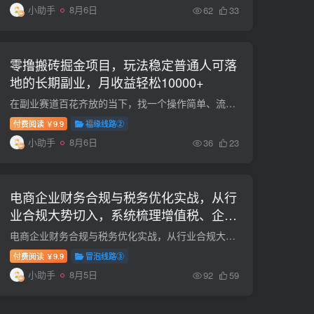
小助手
8月6日
62
33
零撸搬砖掘金项目，玩法稳定普通人可落
地的长期副业，月收益轻松10000+
在副业赛道百花齐放的当下，找一个操作简单、流量稳定、能长期变现的项目，成了多数想搞副业人群的核心诉求。 而给大家分享的项目借年轻化的用户生态、对内容的宽松管控，成为了副业玩家的掘金...
付费阅读
9.9
福缘线路②
￥
小助手
8月6日
36
23
电商企业财务合规与税务优化实战，从行
业合规大势切入，系统梳理增值税、企业
所得税、个税等全税种要点
电商企业财务合规与税务优化实战，从行业合规大势切入，系统梳理增值税、企业所得税、个税等全税种要点 课程介绍： 电商企业财务合规与税务优化实战，从行业合规大势切入，系统梳理增值税、企业...
付费阅读
9.9
冒泡线路③
￥
小助手
8月5日
92
59