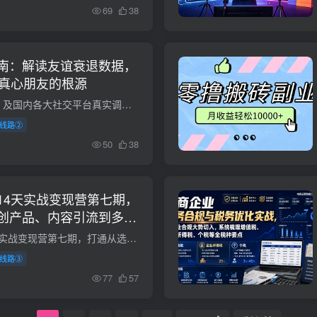
69
38
南：解读友谊衰退数据，
交真心朋友的根源
依托 Bumble、AARP 及国内各大社交平台真实调研数据，围绕当下 “友谊衰退” 社会现象展开讲解。当下超半数成年人一年内无法结识新朋友，近六成国人挚友不足两人，大家内心渴望真挚情谊，现实却...
线路②
50
38
14天实战变现营第七期，
创产品、内容引流到多渠
小红书虚拟产品14天实战变现营第七期，打通从选品、原创产品、内容引流到多渠道成交全链路 课程介绍 适合想依托小红书做轻资产虚拟产品、搭建个人变现赛道的普通人。整套体系以AI为核心生产力，...
线路③
77
57