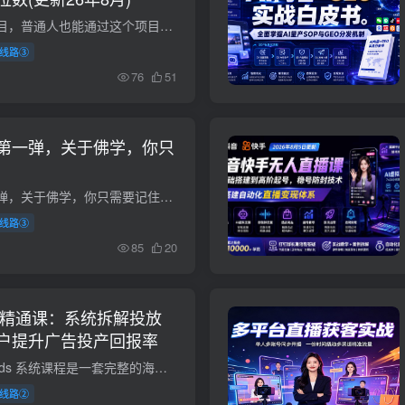
公众号流量主变现项目，普通人也能通过这个项目日入四位数（更新26年8月） 项目介绍： 普通人也能通过这个项目尝到日入四位数、月入几万的甜头，不管是新手老手、新号老号，都能平等地给你推荐...
线路③
76
51
第一弹，关于佛学，你只
付费文章：佛学第一弹，关于佛学，你只需要记住四个字 文章介绍 很多人讲佛学，都喜欢讲的玄而又玄，似乎讲的越晦涩、越玄奥，就表明自己越高深。 怨不得有人说中国没有过哲学，并非完全没道理...
线路③
85
20
s运营精通课：系统拆解投放
户提升广告投产回报率
课程介绍 本套谷歌 Ads 系统课程是一套完整的海外广告运营学习体系，从底层运行原理入门，依次讲解各类广告计划、关键词调研、广告拓展素材、落地页打造、转化数据搭建等核心内容。课程配备表格...
线路②