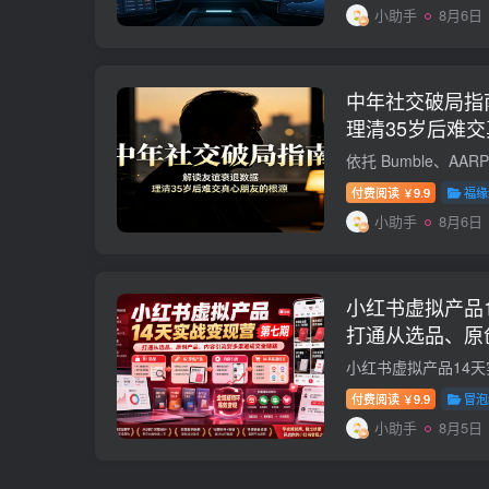
小助手
8月6日
中年社交破局指
理清35岁后难
付费阅读
9.9
福缘
￥
小助手
8月6日
小红书虚拟产品
打通从选品、原
道成交全链路
付费阅读
9.9
冒泡
￥
小助手
8月5日