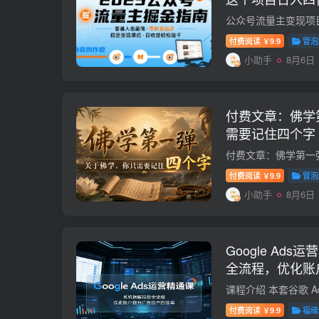
付费阅读
9.9
冒泡
￥
小助手
8月6日
付费文章：佛学
需要记住四个字
付费阅读
9.9
冒泡
￥
小助手
8月6日
Google Ad
全流程，优化账
付费阅读
9.9
福缘
￥