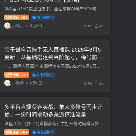
AI内容+GEO实战白皮书，全面掌握AI量产SOP与GEO分发机制【文档】 课程介绍 面对AI技术的狂飙突进，站在生产力跃升的拐点，我们更愿抛出一个积极的论断：2026年，大模型不仅不会取代优秀的营销团...
付费阅读
9.9
冒泡线路③
￥
小助手
8月6日
83
46
宝子哥抖音快手无人直播课-2026年8月5
更新｜从基础搭建到高阶起号，稳号防封
技术，搭建自动化直播变现体系
一、课程内容简介 本课程为宝子哥2026年8月5日更新的抖音快手全套无人直播实战课，价值2980元，已累计服务一万余名学员。课程聚焦无人、半无人直播核心技术，涵盖非实时防风、AI 虚拟主播搭建、...
付费阅读
9.9
中创线路①
￥
小助手
8月6日
68
26
多平台直播获客实战：单人多账号同步开
播，一份时间撬动多渠道精准流量
课程介绍 《多平台直播获客》主打一份时间赚取多渠道流量，全程聚焦落地实操，解决单人直播流量单薄、账号规划混乱、引流转化困难等痛点。课程先讲解流量判定、账号实名规划与直播间标签打造方...
付费阅读
9.9
福缘线路②
￥