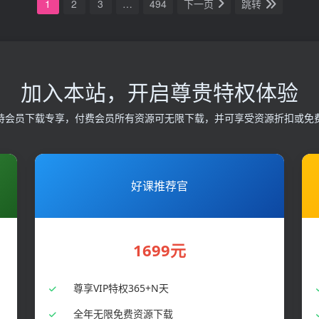
1
2
3
…
494
下一页
跳转
加入本站，开启尊贵特权体验
持会员下载专享，付费会员所有资源可无限下载，并可享受资源折扣或免
好课推荐官
1699元
尊享VIP特权365+N天
全年无限免费资源下载