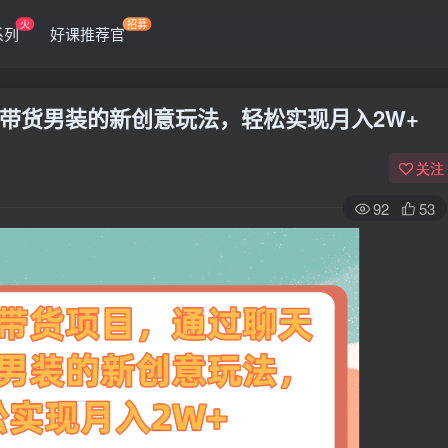
火
招募
系列
好课推荐官
带货男装的新创意玩法，轻松实现月入2W+
关注
92
53