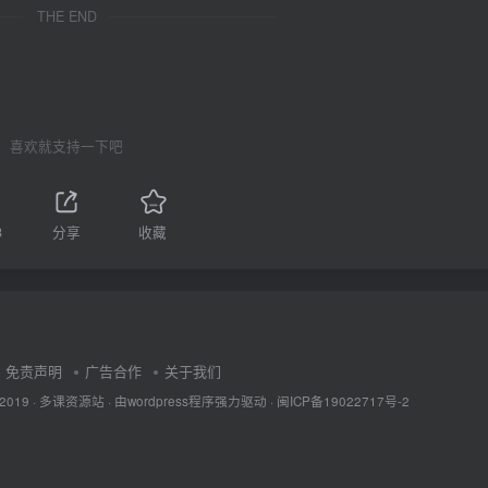
THE END
喜欢就支持一下吧
3
分享
收藏
免责声明
广告合作
关于我们
 2019 ·
多课资源站
· 由wordpress程序强力驱动 ·
闽ICP备19022717号-2