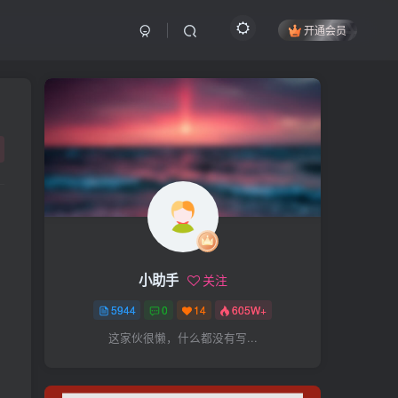
开通会员
搜索
开启精彩搜索
热门搜索
项目
引流
抖音
社群
闲鱼
剪辑
个人品牌
书单
知乎
小助手
关注
无人直播
微信视频号
三八哥
5944
0
14
605W+
参哥
电影解说
比高
这家伙很懒，什么都没有写...
王炸训练营
黑牛
感情
腾讯视频
薛辉