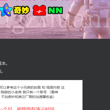
，
成本。
到。