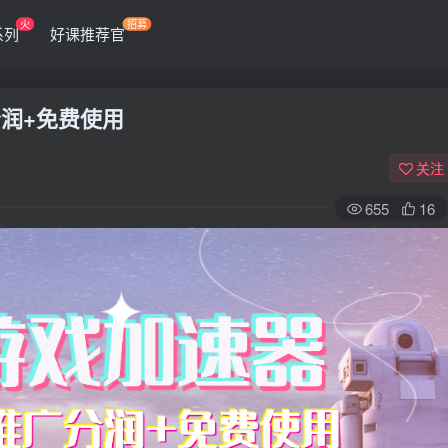
火
招募
系列
好课推荐官
润+免费使用
关注
655
16