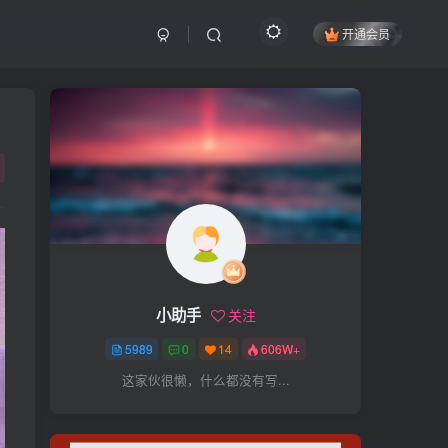
开通会员
搜索
开启精彩搜索
热门搜索
项目
引流
抖音
社群
闲鱼
剪辑
个人品牌
书单
知乎
小助手
关注
无人直播
微信视频号
三八哥
5989
0
14
606W+
参哥
电影解说
比高
这家伙很懒，什么都没有写...
王炸训练营
黑牛
感情
腾讯视频
薛辉