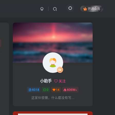
开通会员
搜索
开启精彩搜索
热门搜索
项目
引流
抖音
社群
闲鱼
剪辑
个人品牌
书单
知乎
小助手
关注
无人直播
微信视频号
三八哥
6018
0
14
606W+
参哥
电影解说
比高
这家伙很懒，什么都没有写...
王炸训练营
黑牛
感情
腾讯视频
薛辉