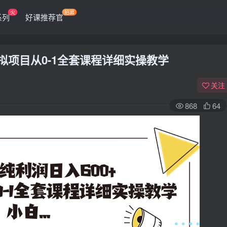
火
招募
系列
好课推荐官
虚拟项目从0-1全套课程详细实操教学
关注
868
64