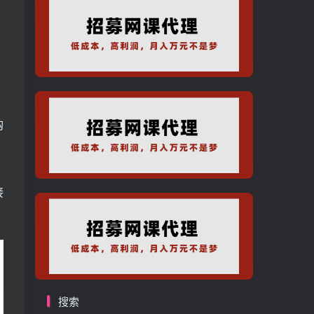
购
接
搜索