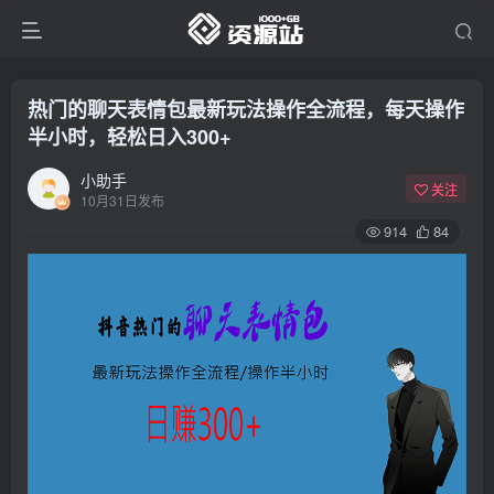
热门的聊天表情包最新玩法操作全流程，每天操作
半小时，轻松日入300+
小助手
关注
10月31日发布
914
84