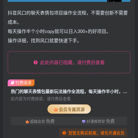
抖音风口的聊天表情包项目操作全流程，不需要创新不需要
成本。
每天操作半个小时copy就可以日入300+的好项目。
操作详细，找到风口就要快速下手。
此处内容已隐藏，请付费后查看
付费阅读
热门的聊天表情包最新玩法操作全流程，每天操作半小时，轻松日入300+
此内容为付费阅读，请付费后查看
会员专属资源
免费
免费
超级会员
好课推荐官
您暂无购买权限，请先开通会员