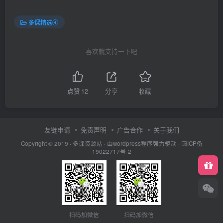
多课精选④
喜欢就支持一下吧
点赞
12
分享
收藏
友链申请
免责声明
广告合作
关于我们
Copyright © 2019 ·
多课资源站
· 由wordpress程序强力驱动 ·
闽ICP备
19022717号-2
扫码加微信
扫码加微信