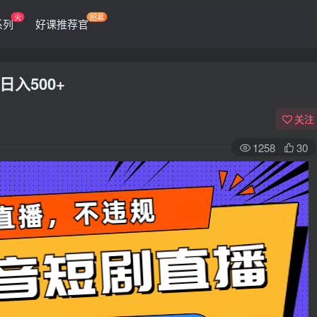
火
招募
系列
好课推荐官
入500+
关注
1258
30