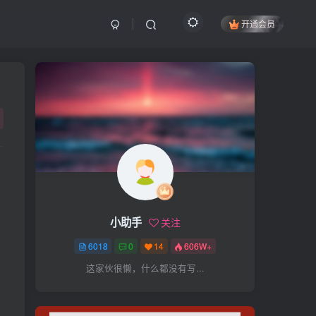
开通会员
搜索
开启精彩搜索
热门搜索
项目
引流
抖音
社群
闲鱼
剪辑
个人品牌
书单
知乎
小助手
关注
无人直播
微信视频号
三八哥
6018
0
14
606W+
参哥
电影解说
比高
这家伙很懒，什么都没有写...
王炸训练营
黑牛
感情
腾讯视频
薛辉