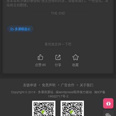
现本站有涉嫌抄袭侵权/违法违规的内容，请联系我们，一经查实，本
站将立刻删除。
THE END
多课精选④
喜欢就支持一下吧
点赞
85
分享
收藏
友链申请
免责声明
广告合作
关于我们
Copyright © 2019 ·
多课资源站
· 由wordpress程序强力驱动 ·
闽ICP备
19022717号-2