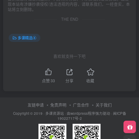
现本站有涉嫌抄袭侵权/违法违规的内容，请联系我们，一经查实，本
站将立刻删除。
THE END
多课精选④
喜欢就支持一下吧
点赞
33
分享
收藏
友链申请
免责声明
广告合作
关于我们
Copyright © 2019 ·
多课资源站
· 由wordpress程序强力驱动 ·
闽ICP备
19022717号-2