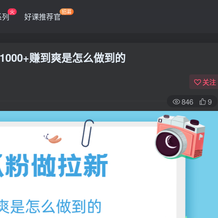
火
招募
系列
好课推荐官
000+赚到爽是怎么做到的
关注
846
9