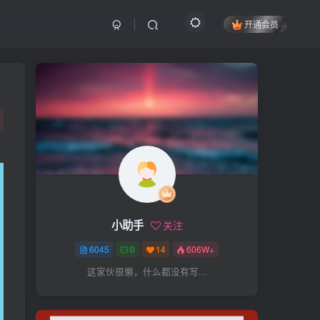
开通会员
搜索
开启精彩搜索
热门搜索
项目
引流
抖音
社群
闲鱼
剪辑
个人品牌
书单
知乎
小助手
关注
无人直播
微信视频号
三八哥
6045
0
14
606W+
参哥
电影解说
比高
这家伙很懒，什么都没有写...
王炸训练营
黑牛
感情
腾讯视频
薛辉