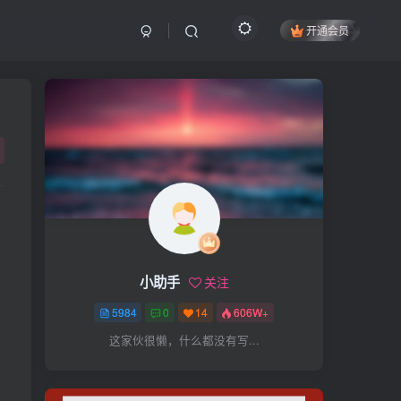
开通会员
搜索
开启精彩搜索
热门搜索
项目
引流
抖音
社群
闲鱼
剪辑
个人品牌
书单
知乎
小助手
关注
无人直播
微信视频号
三八哥
5984
0
14
606W+
参哥
电影解说
比高
这家伙很懒，什么都没有写...
王炸训练营
黑牛
感情
腾讯视频
薛辉