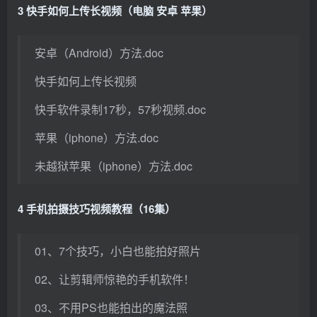
3 快手如何上传长视频（电脑 安卓 苹果）
安卓（Android）方法.doc
快手如何上传长视频
快手软件录制17秒，57秒视频.doc
苹果（iphone）方法.doc
未越狱苹果（iphone）方法.doc
4 手机拍摄技巧视频教程（16集）
01、7个技巧，小白也能拍好照片
02、让剪辑师惊艳的手机软件！
03、不用PS也能拍出的魔法照