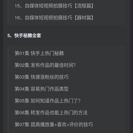
15、自媒体短视频拍摄技巧【流程篇】
16、自媒体短视频拍摄技巧【器材篇】
5、快手秘籍全套
第01集 快手上热门秘籍
第02集 发布作品的最佳时间？
第03集 快速涨粉丝的技巧
第04集 容易热门作品类型
第05集 如何知道作品上热门了？
第06集 转发作品也能上热门的方法
第07集 提高播放量+喜欢+评价的技巧