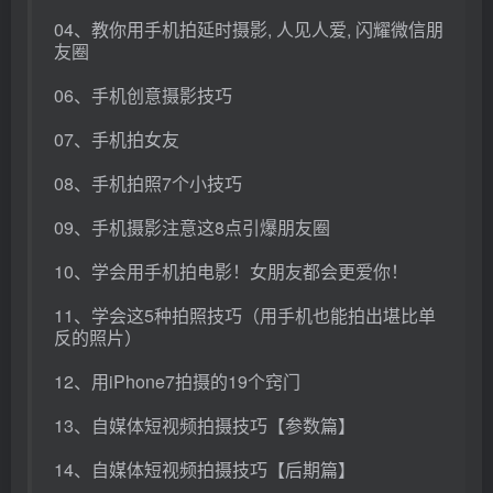
04、教你用手机拍延时摄影, 人见人爱, 闪耀微信朋
友圈
06、手机创意摄影技巧
07、手机拍女友
08、手机拍照7个小技巧
09、手机摄影注意这8点引爆朋友圈
10、学会用手机拍电影！女朋友都会更爱你！
11、学会这5种拍照技巧（用手机也能拍出堪比单
反的照片）
12、用iPhone7拍摄的19个窍门
13、自媒体短视频拍摄技巧【参数篇】
14、自媒体短视频拍摄技巧【后期篇】