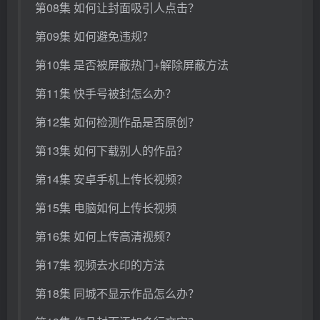
第08集 如何让封面吸引人点击？
第09集 如何避免违规？
第10集 是否被屏蔽热门+解除屏蔽方法
第11集 快手号被封怎么办？
第12集 如何检测作品是否原创？
第13集 如何下载别人的作品？
第14集 安卓手机上传长视频？
第15集 电脑如何上传长视频
第16集 如何上传高清视频？
第17集 视频去水印的方法
第18集 同城不显示作品怎么办？