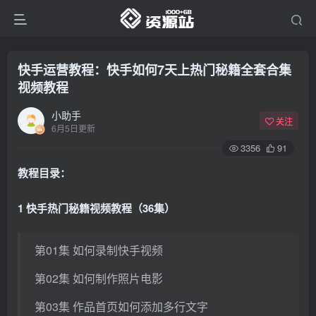
快手运营教程：快手如何7天上热门秘籍全套合集
视频教程
小助手
关注
6月5日更新
3356
91
教程目录：
1 快手热门秘籍视频教程（36集）
第01集 如何录制快手视频
第02集 如何制作照片电影
第03集 作品首页如何添加多行文字