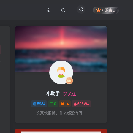
开通会员
搜索
开启精彩搜索
热门搜索
项目
引流
抖音
社群
闲鱼
剪辑
个人品牌
书单
知乎
小助手
关注
无人直播
微信视频号
三八哥
5984
0
14
606W+
参哥
电影解说
比高
这家伙很懒，什么都没有写...
王炸训练营
黑牛
感情
腾讯视频
薛辉