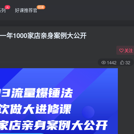
火
招募
系列
好课推荐官
年1000家店亲身案例大公开
关注
1442
32