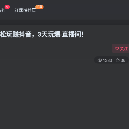
火
招募
系列
好课推荐官
松玩赚抖音，3天玩爆·直播间！
关注
1383
36