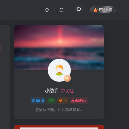
开通会员
搜索
开启精彩搜索
热门搜索
项目
引流
抖音
社群
闲鱼
剪辑
个人品牌
书单
知乎
小助手
关注
无人直播
微信视频号
三八哥
6018
0
14
606W+
参哥
电影解说
比高
这家伙很懒，什么都没有写...
王炸训练营
黑牛
感情
腾讯视频
薛辉