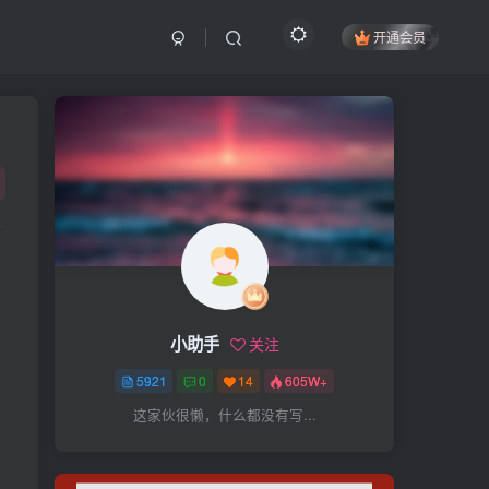
开通会员
搜索
开启精彩搜索
热门搜索
项目
引流
抖音
社群
闲鱼
剪辑
个人品牌
书单
知乎
小助手
关注
无人直播
微信视频号
三八哥
5921
0
14
605W+
参哥
电影解说
比高
这家伙很懒，什么都没有写...
王炸训练营
黑牛
感情
腾讯视频
薛辉