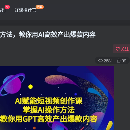
火
招募
系列
好课推荐官
作方法，教你用AI高效产出爆款内容
关注
2681
99