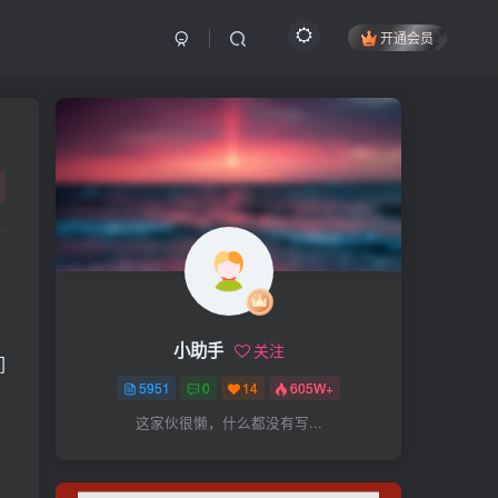
开通会员
搜索
开启精彩搜索
热门搜索
项目
引流
抖音
社群
闲鱼
剪辑
个人品牌
书单
知乎
，
小助手
关注
无人直播
微信视频号
三八哥
们
5951
0
14
605W+
参哥
电影解说
比高
这家伙很懒，什么都没有写...
王炸训练营
黑牛
感情
腾讯视频
薛辉