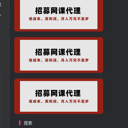
以
人
搜索