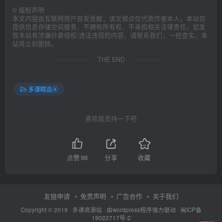
©
版权声明
本文内容由互联网用户自发贡献，该文观点仅代表作者本人。本站仅
提供信息存储空间服务，不拥有所有权，不承担相关法律责任。如发
现本站有涉嫌抄袭侵权/违法违规的内容，请联系我们，一经查实，本
站将立刻删除。
THE END
多课精选④
喜欢就支持一下吧
点赞
98
分享
收藏
友链申请
免责声明
广告合作
关于我们
Copyright © 2019 ·
多课资源站
· 由wordpress程序强力驱动 ·
闽ICP备
19022717号-2