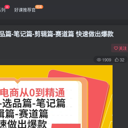
火
招募
系列
好课推荐官
品篇-笔记篇-剪辑篇-赛道篇 快速做出爆款
关注
1909
32