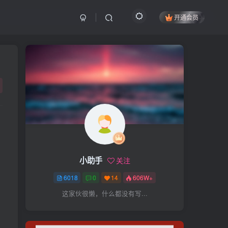
开通会员
搜索
开启精彩搜索
热门搜索
项目
引流
抖音
社群
闲鱼
剪辑
个人品牌
书单
知乎
小助手
关注
无人直播
微信视频号
三八哥
6018
0
14
606W+
参哥
电影解说
比高
这家伙很懒，什么都没有写...
王炸训练营
黑牛
感情
腾讯视频
薛辉