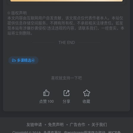
©
版权声明
本文内容由互联网用户自发贡献，该文观点仅代表作者本人。本站仅
提供信息存储空间服务，不拥有所有权，不承担相关法律责任。如发
现本站有涉嫌抄袭侵权/违法违规的内容，请联系我们，一经查实，本
站将立刻删除。
THE END
多课精选④
喜欢就支持一下吧
点赞
100
分享
收藏
友链申请
免责声明
广告合作
关于我们
Copyright © 2019 ·
多课资源站
· 由wordpress程序强力驱动 ·
闽ICP备