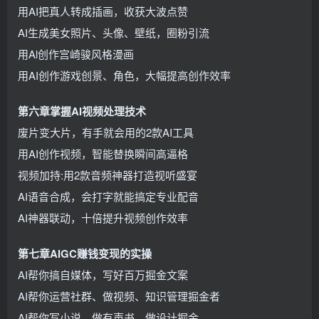
用AI把真人转成插画，收获大波点赞
AI生成美女照片、头像、壁纸，圈粉引流
用Al创作宫崎骏风格漫画
用AI创作游戏创景、角色，大幅提高创作效率
第六章掌握AI视频处理技术
废片变大片，有手就会用的2款AI工具
用AI创作视频，智能替换瞬间高逼格
视频加持:用2款音频神器打造视听盛宴
AI语音合成，会打字就能搞定专业配音
AI神器联动，十倍提升视频创作效率
第七章AIGC赚钱变现的实操
AI帮你搞自媒体，写好百万掘金文案
AI帮你运营社群、做视频、知识管理掘金者
AI帮你写小说、做有声书、做设计掘金