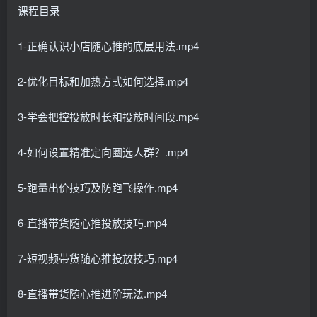
课程目录
1-正确认识小店随心推的底层用法.mp4
2-优化目标和加热方式如何选择.mp4
3-学会把控投放时长和投放时间段.mp4
4-如何设置精准定向圈选人群？.mp4
5-跑量出价技巧及防跑飞操作.mp4
6-直播带货随心推投放技巧.mp4
7-短视频带货随心推投放技巧.mp4
8-直播带货随心推进阶玩法.mp4