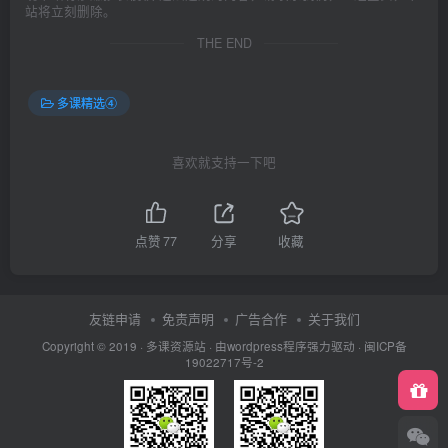
站将立刻删除。
THE END
多课精选④
喜欢就支持一下吧
点赞
77
分享
收藏
友链申请
免责声明
广告合作
关于我们
Copyright © 2019 ·
多课资源站
· 由wordpress程序强力驱动 ·
闽ICP备
19022717号-2