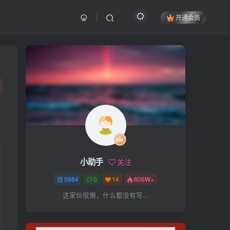
开通会员
搜索
开启精彩搜索
热门搜索
项目
引流
抖音
社群
闲鱼
剪辑
个人品牌
书单
知乎
小助手
关注
无人直播
微信视频号
三八哥
5984
0
14
606W+
参哥
电影解说
比高
这家伙很懒，什么都没有写...
王炸训练营
黑牛
感情
腾讯视频
薛辉