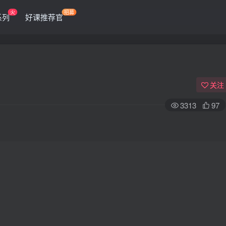
火
招募
系列
好课推荐官
关注
3313
97