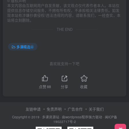
©
版权声明
本文内容由互联网用户自发贡献，该文观点仅代表作者本人。本站仅
提供信息存储空间服务，不拥有所有权，不承担相关法律责任。如发
现本站有涉嫌抄袭侵权/违法违规的内容，请联系我们，一经查实，本
站将立刻删除。
THE END
多课精选④
喜欢就支持一下吧
点赞
88
分享
收藏
友链申请
免责声明
广告合作
关于我们
Copyright © 2019 ·
多课资源站
· 由wordpress程序强力驱动 ·
闽ICP备
19022717号-2