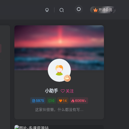
开通会员
搜索
开启精彩搜索
热门搜索
项目
引流
抖音
社群
闲鱼
剪辑
个人品牌
书单
知乎
小助手
关注
无人直播
微信视频号
三八哥
5975
0
14
606W+
参哥
电影解说
比高
这家伙很懒，什么都没有写...
王炸训练营
黑牛
感情
腾讯视频
薛辉