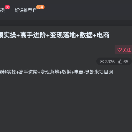
火
招募
系列
好课推荐官
频实操+高手进阶+变现落地+数据+电商
关注
3336
65