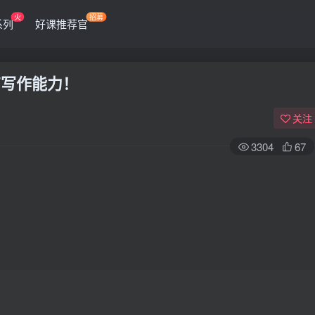
火
招募
系列
好课推荐官
高写作能力！
关注
3304
67