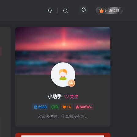
开通会员
搜索
开启精彩搜索
热门搜索
项目
引流
抖音
社群
闲鱼
剪辑
个人品牌
书单
知乎
小助手
关注
无人直播
微信视频号
三八哥
5989
0
14
606W+
参哥
电影解说
比高
这家伙很懒，什么都没有写...
王炸训练营
黑牛
感情
腾讯视频
薛辉