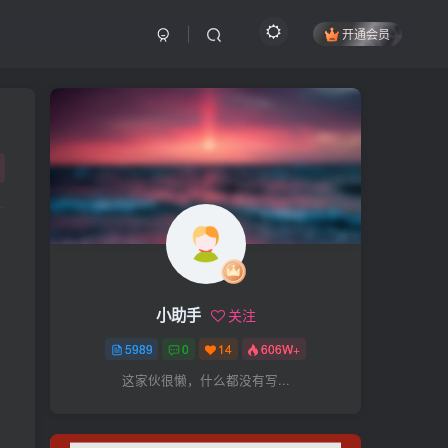
开通会员
搜索
开启精彩搜索
热门搜索
项目
引流
抖音
社群
闲鱼
剪辑
个人品牌
书单
知乎
小助手
关注
无人直播
微信视频号
三八哥
5989
0
14
606W+
参哥
电影解说
比高
这家伙很懒，什么都没有写...
王炸训练营
黑牛
感情
腾讯视频
薛辉