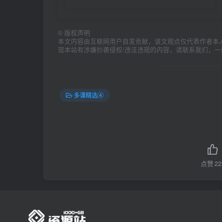
©
版权声明
本文内容由互联网用户自发贡献，该文观点仅代表作者本
现本站有涉嫌抄袭侵权/违法违规的内容，请联系我们，
多课精选④
点赞
22