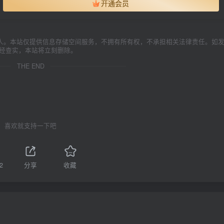
开通会员
人。本站仅提供信息存储空间服务，不拥有所有权，不承担相关法律责任。如
一经查实，本站将立刻删除。
THE END
喜欢就支持一下吧
2
分享
收藏