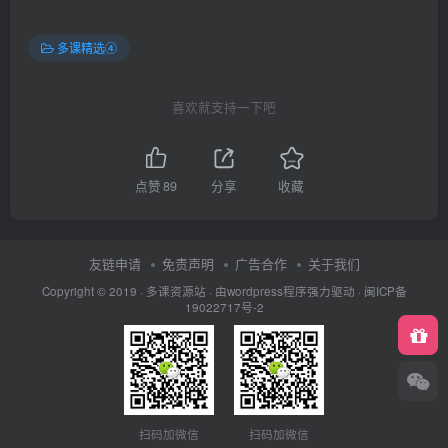
多课精选④
喜欢就支持一下吧
点赞
89
分享
收藏
友链申请
免责声明
广告合作
关于我们
Copyright © 2019 ·
多课资源站
· 由wordpress程序强力驱动 ·
闽ICP备
19022717号-2
扫码加微信
扫码加微信