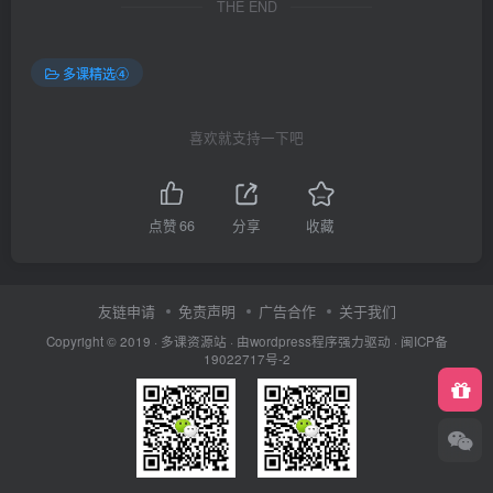
THE END
多课精选④
喜欢就支持一下吧
点赞
66
分享
收藏
友链申请
免责声明
广告合作
关于我们
Copyright © 2019 ·
多课资源站
· 由wordpress程序强力驱动 ·
闽ICP备
19022717号-2