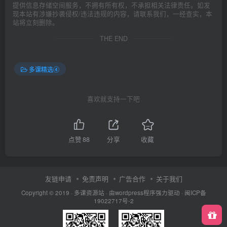
提供信息存储空间服务，不拥有所有权，不承担相关法律责任。如发
现本站有涉嫌抄袭侵权/违法违规的内容，请联系我们，一经查实，本
站将立刻删除。
THE END
多课精选④
喜欢就支持一下吧
点赞
88
分享
收藏
友链申请
免责声明
广告合作
关于我们
Copyright © 2019 ·
多课资源站
· 由wordpress程序强力驱动 ·
闽ICP备
19022717号-2