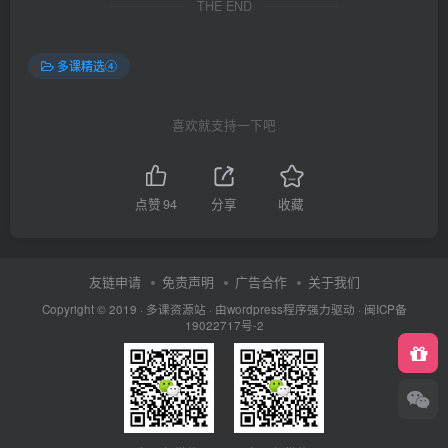
THE END
多课精选④
喜欢就支持一下吧
点赞
94
分享
收藏
友链申请
免责声明
广告合作
关于我们
Copyright © 2019 ·
多课资源站
· 由wordpress程序强力驱动 ·
闽ICP备
19022717号-2