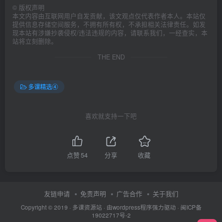
©
版权声明
本文内容由互联网用户自发贡献，该文观点仅代表作者本人。本站仅
提供信息存储空间服务，不拥有所有权，不承担相关法律责任。如发
现本站有涉嫌抄袭侵权/违法违规的内容，请联系我们，一经查实，本
站将立刻删除。
THE END
多课精选④
喜欢就支持一下吧
点赞
54
分享
收藏
友链申请
免责声明
广告合作
关于我们
Copyright © 2019 ·
多课资源站
· 由wordpress程序强力驱动 ·
闽ICP备
19022717号-2