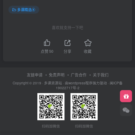
多课精选④
喜欢就支持一下吧
点赞
50
分享
收藏
友链申请
免责声明
广告合作
关于我们
Copyright © 2019 ·
多课资源站
· 由wordpress程序强力驱动 ·
闽ICP备
19022717号-2
扫码加微信
扫码加微信