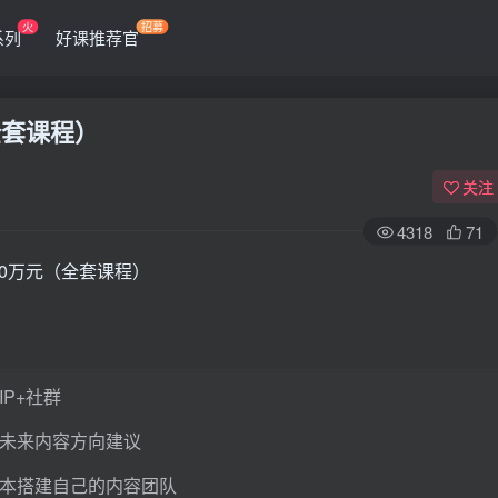
火
招募
系列
好课推荐官
全套课程）
关注
4318
71
0万元（全套课程）
P+社群
音未来内容方向建议
成本搭建自己的内容团队