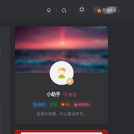
开通会员
搜索
开启精彩搜索
热门搜索
项目
引流
抖音
社群
闲鱼
剪辑
个人品牌
书单
知乎
小助手
关注
无人直播
微信视频号
三八哥
5921
0
14
605W+
参哥
电影解说
比高
这家伙很懒，什么都没有写...
王炸训练营
黑牛
感情
腾讯视频
薛辉