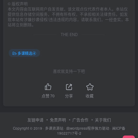
©
版权声明
本文内容由互联网用户自发贡献，该文观点仅代表作者本人。本站仅
提供信息存储空间服务，不拥有所有权，不承担相关法律责任。如发
现本站有涉嫌抄袭侵权/违法违规的内容，请联系我们，一经查实，本
站将立刻删除。
THE END
多课精选④
喜欢就支持一下吧
点赞
70
分享
收藏
友链申请
免责声明
广告合作
关于我们
Copyright © 2019 ·
多课资源站
· 由wordpress程序强力驱动 ·
闽ICP备
19022717号-2