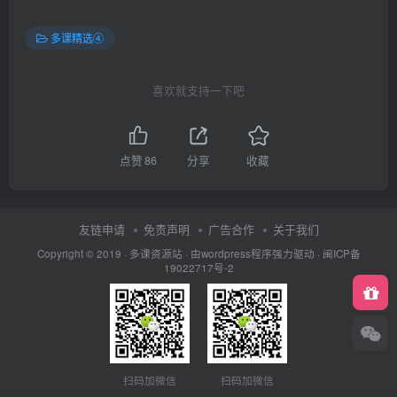
多课精选④
喜欢就支持一下吧
点赞
86
分享
收藏
友链申请
免责声明
广告合作
关于我们
Copyright © 2019 ·
多课资源站
· 由wordpress程序强力驱动 ·
闽ICP备
19022717号-2
扫码加微信
扫码加微信