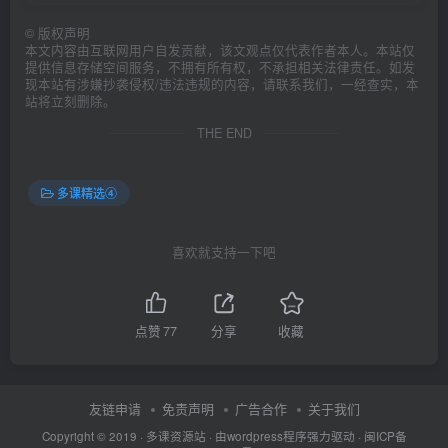
©
版权声明
本文内容由互联网用户自发贡献，该文观点仅代表作者本人。本站仅
提供信息存储空间服务，不拥有所有权，不承担相关法律责任。如发
现本站有涉嫌抄袭侵权/违法违规的内容，请联系我们，一经查实，本
站将立刻删除。
THE END
多课精选④
喜欢就支持一下吧
点赞
77
分享
收藏
友链申请
免责声明
广告合作
关于我们
Copyright © 2019 ·
多课资源站
· 由wordpress程序强力驱动 ·
闽ICP备