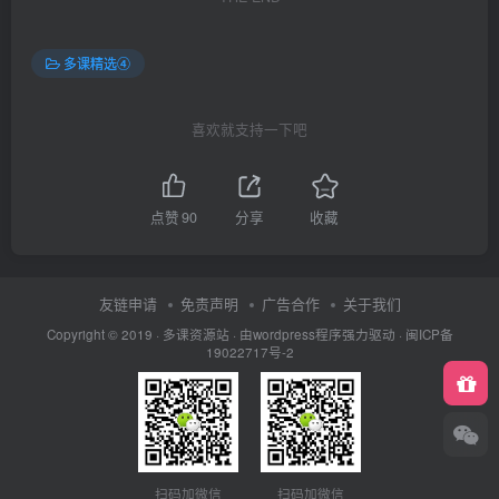
多课精选④
喜欢就支持一下吧
点赞
90
分享
收藏
友链申请
免责声明
广告合作
关于我们
Copyright © 2019 ·
多课资源站
· 由wordpress程序强力驱动 ·
闽ICP备
19022717号-2
扫码加微信
扫码加微信