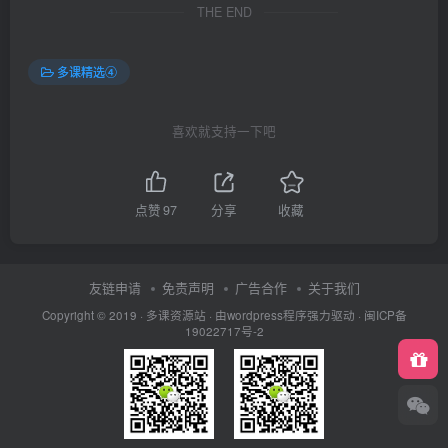
THE END
多课精选④
喜欢就支持一下吧
点赞
97
分享
收藏
友链申请
免责声明
广告合作
关于我们
Copyright © 2019 ·
多课资源站
· 由wordpress程序强力驱动 ·
闽ICP备
19022717号-2