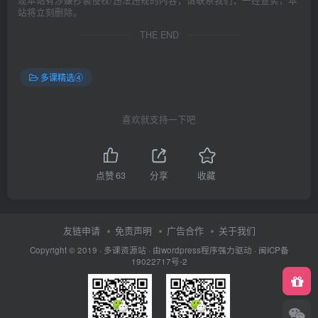
站将立刻删除。
THE END
多课精选④
喜欢就支持一下吧
点赞
63
分享
收藏
友链申请
免责声明
广告合作
关于我们
Copyright © 2019 ·
多课资源站
· 由wordpress程序强力驱动 ·
闽ICP备
19022717号-2