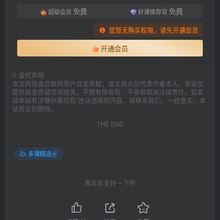
免费
免费
超级会员
好课推荐官
您暂无购买权限，请先开通会员
开通会员
©
版权声明
本文内容由互联网用户自发贡献，该文观点仅代表作者本人。本站仅
提供信息存储空间服务，不拥有所有权，不承担相关法律责任。如发
现本站有涉嫌抄袭侵权/违法违规的内容，请联系我们，一经查实，本
站将立刻删除。
THE END
多课精选④
喜欢就支持一下吧