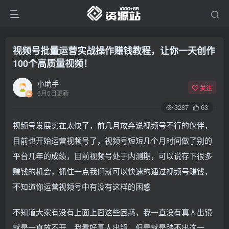
视频号批量运营实战操作赚钱教程，让你一天创作
100个高质量视频！
小助手
关注
6月5日更新
3287
63
视频号发展实在太快了，前几月放弃说视频号不行的伙伴，
目前也开始运营视频号了，视频号短短几个月时间做了别的
平台几年的成绩，目前视频号处于内测期，可以说存下很多
赚钱的机会，抓住一点我们就可以快速的通过视频号赚钱，
不知道你运营视频号中有没有这样的困惑
不知道大家有没有上面上面这些困惑，我一直没有真人出镜
就是一直放不开，我看好真人出镜，但是就是踏不出这一