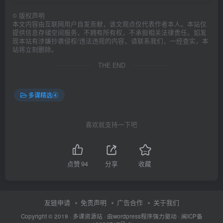
©
版权声明
本文内容由互联网用户自发贡献，该文观点仅代表作者本人。本站仅
提供信息存储空间服务，不拥有所有权，不承担相关法律责任。如发
现本站有涉嫌抄袭侵权/违法违规的内容，请联系我们，一经查实，本
站将立刻删除。
THE END
多课精选④
喜欢就支持一下吧
点赞
94
分享
收藏
友链申请
免责声明
广告合作
关于我们
Copyright © 2019 ·
多课资源站
· 由wordpress程序强力驱动 ·
闽ICP备