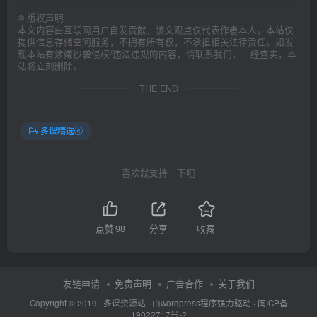
©
版权声明
本文内容由互联网用户自发贡献，该文观点仅代表作者本人。本站仅
提供信息存储空间服务，不拥有所有权，不承担相关法律责任。如发
现本站有涉嫌抄袭侵权/违法违规的内容，请联系我们，一经查实，本
站将立刻删除。
THE END
多课精选④
喜欢就支持一下吧
点赞
98
分享
收藏
友链申请
免责声明
广告合作
关于我们
Copyright © 2019 ·
多课资源站
· 由wordpress程序强力驱动 ·
闽ICP备
19022717号-2