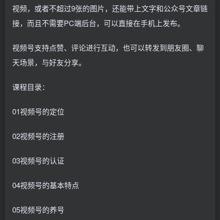
视频，或者不超过9张的图片，还能带上文字和公众号文章链
接，而且不需要PC端后台，可以直接在手机上发布。
视频号支持点赞、评论进行互动，也可以转发到朋友圈、聊
天场景，与好友分享。
课程目录：
01视频号的定位
02视频号的注册
03视频号的认证
04视频号的基本特点
05视频号的养号