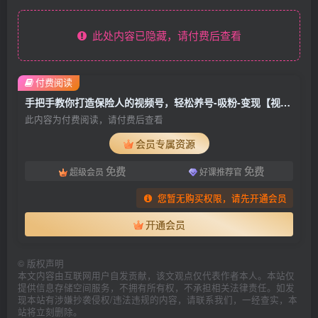
此处内容已隐藏，请付费后查看
付费阅读
手把手教你打造保险人的视频号，轻松养号-吸粉-变现【视频课程-无水印】
此内容为付费阅读，请付费后查看
会员专属资源
免费
免费
超级会员
好课推荐官
您暂无购买权限，请先开通会员
开通会员
©
版权声明
本文内容由互联网用户自发贡献，该文观点仅代表作者本人。本站仅
提供信息存储空间服务，不拥有所有权，不承担相关法律责任。如发
现本站有涉嫌抄袭侵权/违法违规的内容，请联系我们，一经查实，本
站将立刻删除。