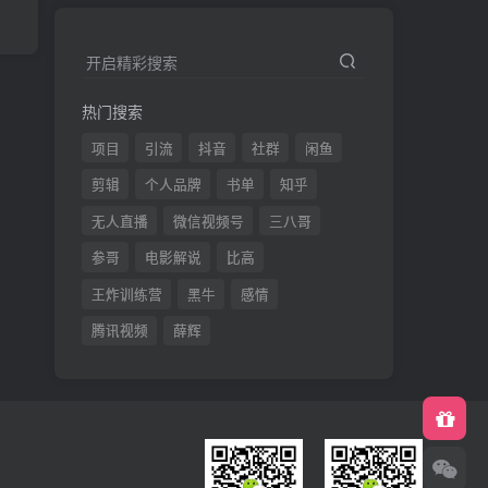
开启精彩搜索
热门搜索
项目
引流
抖音
社群
闲鱼
剪辑
个人品牌
书单
知乎
无人直播
微信视频号
三八哥
参哥
电影解说
比高
王炸训练营
黑牛
感情
腾讯视频
薛辉