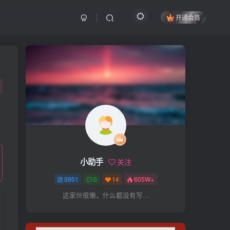
开通会员
搜索
开启精彩搜索
热门搜索
项目
引流
抖音
社群
闲鱼
剪辑
个人品牌
书单
知乎
小助手
关注
无人直播
微信视频号
三八哥
5951
0
14
605W+
参哥
电影解说
比高
这家伙很懒，什么都没有写...
王炸训练营
黑牛
感情
腾讯视频
薛辉