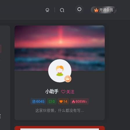
开通会员
搜索
开启精彩搜索
热门搜索
项目
引流
抖音
社群
闲鱼
剪辑
个人品牌
书单
知乎
小助手
关注
无人直播
微信视频号
三八哥
6045
0
14
606W+
参哥
电影解说
比高
这家伙很懒，什么都没有写...
王炸训练营
黑牛
感情
实
腾讯视频
薛辉