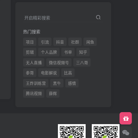
发
开启精彩搜索
热门搜索
项目
引流
抖音
社群
闲鱼
剪辑
个人品牌
书单
知乎
无人直播
微信视频号
三八哥
参哥
电影解说
比高
王炸训练营
黑牛
感情
腾讯视频
薛辉