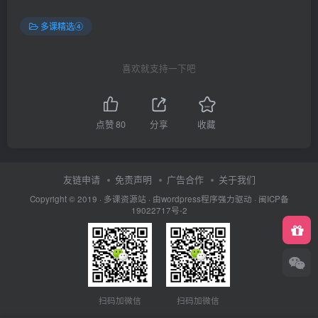
多课精选④
喜欢就支持一下吧
点赞
80
分享
收藏
友链申请
免责声明
广告合作
关于我们
Copyright © 2019 ·
多课资源站
· 由wordpress程序强力驱动 ·
闽ICP备
19022717号-2
扫码加微信
扫码加微信