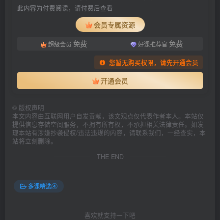
此内容为付费阅读，请付费后查看
会员专属资源
免费
免费
超级会员
好课推荐官
您暂无购买权限，请先开通会员
开通会员
©
版权声明
本文内容由互联网用户自发贡献，该文观点仅代表作者本人。本站仅
提供信息存储空间服务，不拥有所有权，不承担相关法律责任。如发
现本站有涉嫌抄袭侵权/违法违规的内容，请联系我们，一经查实，本
站将立刻删除。
THE END
多课精选④
喜欢就支持一下吧