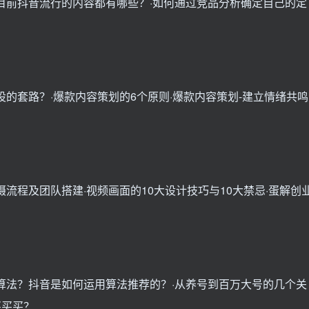
目前抖音流行的内容都有哪些？·如何通过竞品分析确定自己的定
的套路？·爆款内容策划的6个原则·爆款内容策划-建立情绪共鸣
流程及团队搭建·视频画面的10大设计技巧与10大禁忌·蛋解创
算法？抖音是如何运用算法推荐的？·从养号到百万大号的几个关
买买买？