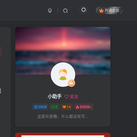
开通会员
搜索
开启精彩搜索
热门搜索
项目
引流
抖音
社群
闲鱼
剪辑
个人品牌
书单
知乎
流
小助手
关注
无人直播
微信视频号
三八哥
！
5958
0
14
606W+
参哥
电影解说
比高
这家伙很懒，什么都没有写...
王炸训练营
黑牛
感情
腾讯视频
薛辉